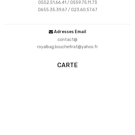
0552.51.66.41 / 0559.75.11.73
0655.35.39.67 / 023.60.57.67
Adresses Email
contact@
royalbag.bouchefirat@yahoo.fr
CARTE