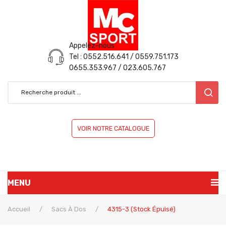
Appelez-nous
Tel : 0552.516.641 / 0559.751.173
0655.353.967 / 023.605.767
VOIR NOTRE CATALOGUE
MENU
ACCUEIL
Accueil
/
Sacs À Dos
/
4315-3 (Stock Épuisé)
PRÉSENTATION