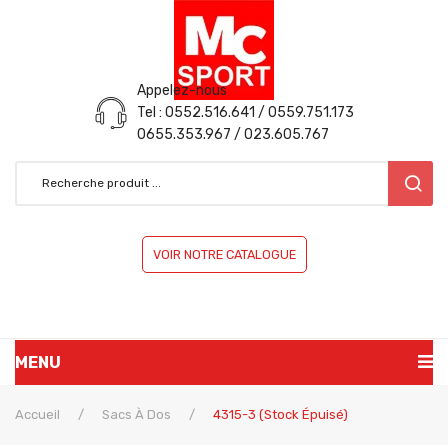
Appelez-nous
Tel : 0552.516.641 / 0559.751.173
0655.353.967 / 023.605.767
VOIR NOTRE CATALOGUE
MENU
ACCUEIL
Accueil
/
Sacs À Dos
/
4315-3 (stock Épuisé)
PRÉSENTATION