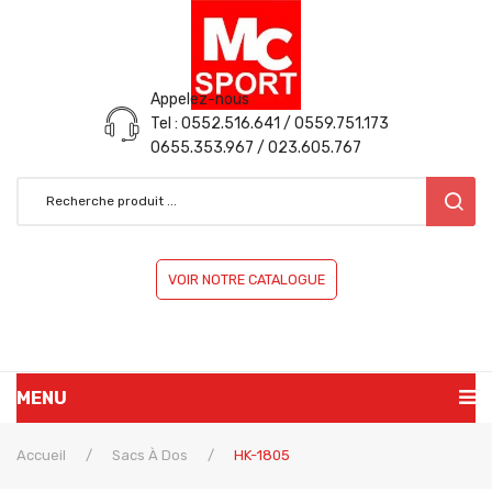
Appelez-nous
Tel : 0552.516.641 / 0559.751.173
0655.353.967 / 023.605.767
VOIR NOTRE CATALOGUE
MENU
ACCUEIL
Accueil
/
Sacs À Dos
/
HK-1805
PRÉSENTATION