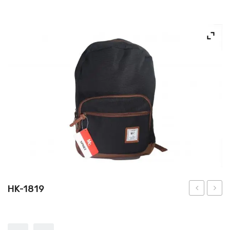
NOS PRODUITS
NOUS CONTACTER
HK-1819
12.5″
4
(Stoc