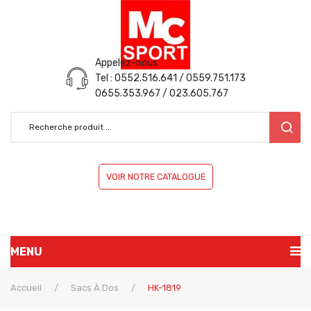
Appelez-nous
Tel : 0552.516.641 / 0559.751.173
0655.353.967 / 023.605.767
VOIR NOTRE CATALOGUE
MENU
ACCUEIL
Accueil
/
Sacs À Dos
/
HK-1819
PRÉSENTATION