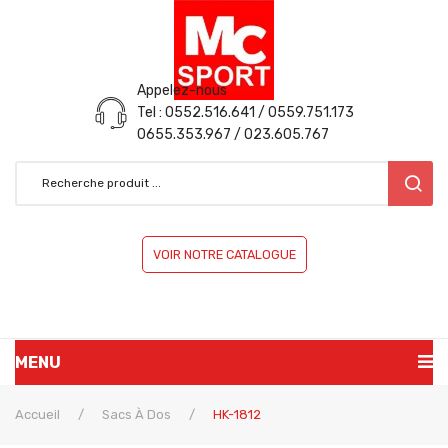
Appelez-nous
Tel : 0552.516.641 / 0559.751.173
0655.353.967 / 023.605.767
VOIR NOTRE CATALOGUE
MENU
ACCUEIL
Accueil
/
Sacs À Dos
/
HK-1812
PRÉSENTATION