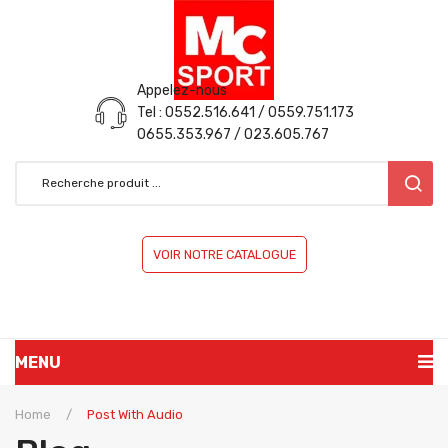
Appelez-nous
Tel : 0552.516.641 / 0559.751.173
0655.353.967 / 023.605.767
VOIR NOTRE CATALOGUE
MENU
ACCUEIL
Home
/
Post With Audio
PRÉSENTATION