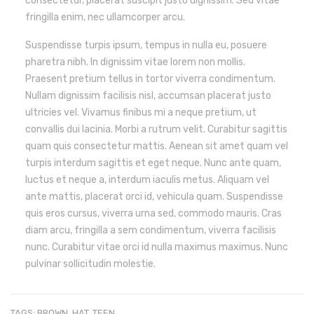
consectetur, placerat suscipit justo dignissim. Sed vitae
fringilla enim, nec ullamcorper arcu.
Suspendisse turpis ipsum, tempus in nulla eu, posuere
pharetra nibh. In dignissim vitae lorem non mollis.
Praesent pretium tellus in tortor viverra condimentum.
Nullam dignissim facilisis nisl, accumsan placerat justo
ultricies vel. Vivamus finibus mi a neque pretium, ut
convallis dui lacinia. Morbi a rutrum velit. Curabitur sagittis
quam quis consectetur mattis. Aenean sit amet quam vel
turpis interdum sagittis et eget neque. Nunc ante quam,
luctus et neque a, interdum iaculis metus. Aliquam vel
ante mattis, placerat orci id, vehicula quam. Suspendisse
quis eros cursus, viverra urna sed, commodo mauris. Cras
diam arcu, fringilla a sem condimentum, viverra facilisis
nunc. Curabitur vitae orci id nulla maximus maximus. Nunc
pulvinar sollicitudin molestie.
TAGS:
BROWN
,
HAT
,
TEEN