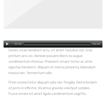
00:00
00:00
Donec vitae hendrerit arcu, sit amet faucibus nisl. Cras
pretium arcu ex. Aenean posuere libero eu augue
condimentum rhoncus. Praesent ornare tortor ac ante
egestas hendrerit. Aliquam et metus pharetra, bibendum
massa nec, fermentum odio.
Proin consectetur aliquam odio nec fringilla. Sed interdum
at justo in efficitur. Vivamus gravida volutpat sodales.
Fusce ornare sit amet ligula condimentum sagittis.